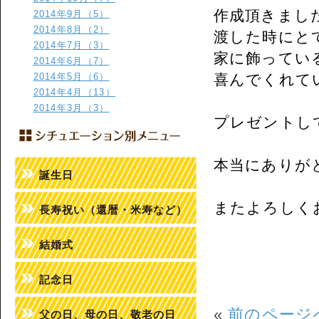
作成頂きまし
2014年9月（5）
2014年8月（2）
渡した時にと
2014年7月（3）
家に飾ってい
2014年6月（7）
2014年5月（6）
喜んでくれて
2014年4月（13）
2014年3月（3）
プレゼントし
本当にありが
誕生日
またよろしく
長寿祝い（還暦・米寿など）
結婚式
記念日
«
前のページ
父の日、母の日、敬老の日