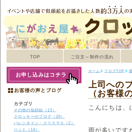
TOP
ご注文～制作の流れ
ホーム
ブログTOP
お申し込みはコチラ
上司への
（お客様
カテゴリ
こんにちは、
その他の似顔絵（13）
クロッキーのブログ（20）
バレンタイン・クリスマス（2）
雨が多いです
ペット（14）