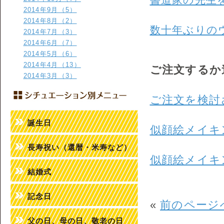
2014年9月（5）
2014年8月（2）
数十年ぶりの
2014年7月（3）
2014年6月（7）
2014年5月（6）
2014年4月（13）
ご注文するか
2014年3月（3）
ご注文を検討
誕生日
似顔絵メイキ
長寿祝い（還暦・米寿など）
似顔絵メイキ
結婚式
記念日
«
前のページ
父の日、母の日、敬老の日