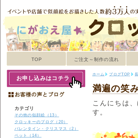
TOP
ご注文～制作の流れ
ホーム
ブログTOP
お申し込みはコチラ
満遍の笑
こんにちは、
カテゴリ
す。
その他の似顔絵（13）
クロッキーのブログ（20）
バレンタイン・クリスマス（2）
ペット（14）